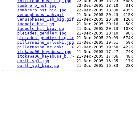
rollcloud_bush_big.jpg
  22-Dec-2005 18:23  568K  

sombrero_hst.jpg
        22-Dec-2005 18:10   31K  

sombrero_hst_big.jpg
    22-Dec-2005 18:08  435K  

venusphases_wah.gif
     21-Dec-2005 20:43  415K  

venusphases_wah_big.gif
 21-Dec-2005 20:38  120K  

tadpole_hst.jpg
         21-Dec-2005 20:16   58K  

tadpole_hst_big.jpg
     21-Dec-2005 20:13  107K  

pleiades_gendler.jpg
    21-Dec-2005 20:10   98K  

pleiades_gendler_big..>
 21-Dec-2005 20:09  674K  

pillarmaine_orloski.jpg
 21-Dec-2005 19:51   59K  

pillarmaine_orloski_..>
 21-Dec-2005 19:50  422K  

itokawa06_hayabusa.jpg
  21-Dec-2005 17:47   74K  

itokawa06_hayabusa_b..>
 21-Dec-2005 17:06   48K  

earth_vg1.jpg
           21-Dec-2005 16:35   17K  

earth_vg1_big.jpg