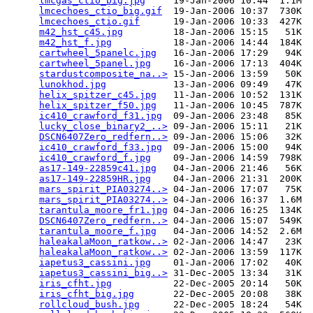
lmcgas_ctio_big.jpg
     19-Jan-2006 10:44  1.1M  

lmcechoes_ctio_big.gif
  19-Jan-2006 10:37  730K  

lmcechoes_ctio.gif
      19-Jan-2006 10:33  427K  

m42_hst_c45.jpg
         18-Jan-2006 15:15   51K  

m42_hst_f.jpg
           18-Jan-2006 14:44  184K  

cartwheel_5panelc.jpg
   16-Jan-2006 17:29   94K  

cartwheel_5panel.jpg
    16-Jan-2006 17:13  404K  

stardustcomposite_na..>
 15-Jan-2006 13:59   50K  

lunokhod.jpg
            13-Jan-2006 09:49   47K  

helix_spitzer_c45.jpg
   11-Jan-2006 10:52  131K  

helix_spitzer_f50.jpg
   11-Jan-2006 10:45  787K  

ic410_crawford_f31.jpg
  09-Jan-2006 23:48   85K  

lucky_close_binary2_..>
 09-Jan-2006 15:11   21K  

DSCN6407Zero_redfern..>
 09-Jan-2006 15:06   32K  

ic410_crawford_f33.jpg
  09-Jan-2006 15:00   94K  

ic410_crawford_f.jpg
    09-Jan-2006 14:59  798K  

as17-149-22859c41.jpg
   04-Jan-2006 21:46   56K  

as17-149-22859HR.jpg
    04-Jan-2006 21:31  200K  

mars_spirit_PIA03274..>
 04-Jan-2006 17:07   75K  

mars_spirit_PIA03274..>
 04-Jan-2006 16:37  1.6M  

tarantula_moore_fr1.jpg
 04-Jan-2006 16:25  134K  

DSCN6407Zero_redfern..>
 04-Jan-2006 15:07  549K  

tarantula_moore_f.jpg
   04-Jan-2006 14:52  2.6M  

haleakalaMoon_ratkow..>
 02-Jan-2006 14:47   23K  

haleakalaMoon_ratkow..>
 02-Jan-2006 13:59  117K  

iapetus3_cassini.jpg
    01-Jan-2006 17:02   40K  

iapetus3_cassini_big..>
 31-Dec-2005 13:34   31K  

iris_cfht.jpg
           22-Dec-2005 20:14   50K  

iris_cfht_big.jpg
       22-Dec-2005 20:08   38K  

rollcloud_bush.jpg
      22-Dec-2005 18:24   54K  
