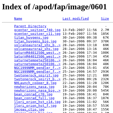
Index of /apod/fap/image/0601
Name
Last modified
Size
Parent Directory
                             -   

gcenter_spitzer_f40.jpg
 13-Feb-2007 11:56  2.7M  

gcenter_spitzer_c11.jpg
 13-Feb-2007 11:56  185K  

titan_huygens.jpg
       30-Jan-2006 09:38   67K  

titan_huygens_big.jpg
   30-Jan-2006 09:37  370K  

volcanoaurora2_shs_b..>
 28-Jan-2006 13:18   69K  

volcanoaurora2_shs.jpg
  28-Jan-2006 13:16   46K  

SaturnM44012506_west..>
 26-Jan-2006 17:34  100K  

SaturnM44012506_west..>
 26-Jan-2006 17:34   45K  

saturnetempete250106..>
 26-Jan-2006 16:04   46K  

saturnetempete250106..>
 26-Jan-2006 16:04   48K  

NGC1999NMM_gendler_f..>
 25-Jan-2006 15:01   45K  

NGC1999NMM_gendler_f..>
 25-Jan-2006 14:57  293K  

twotonerock_spirit.jpg
  25-Jan-2006 12:21   88K  

twotonerock_spirit_b..>
 25-Jan-2006 09:26  232K  

NHLaunch_cooper_8.jpg
   22-Jan-2006 11:28  120K  

newhorizons_nasa.jpg
    19-Jan-2006 20:04   78K  

newhorizons_nasa_big..>
 19-Jan-2006 20:00  545K  

bean_conrad_c70.jpg
     19-Jan-2006 16:41   84K  

bean_conrad_full.jpg
    19-Jan-2006 16:37  187K  

llori_orion_hst_c14.jpg
 19-Jan-2006 11:02   56K  

llori_orion_hst_f.jpg
   19-Jan-2006 10:57  553K  

lmcgas_ctio.jpg
         19-Jan-2006 10:47  155K  
