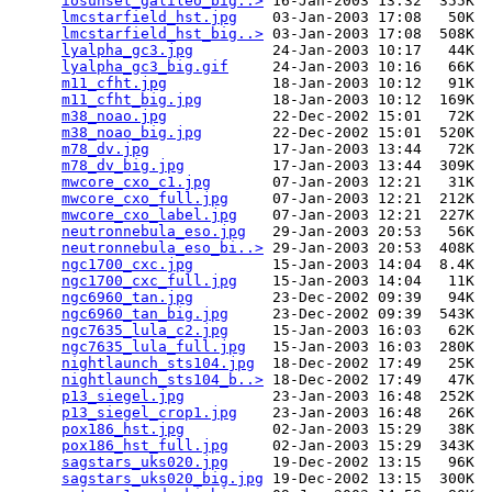
iosunset_galileo_big..>
 16-Jan-2003 13:32  355K  

lmcstarfield_hst.jpg
    03-Jan-2003 17:08   50K  

lmcstarfield_hst_big..>
 03-Jan-2003 17:08  508K  

lyalpha_gc3.jpg
         24-Jan-2003 10:17   44K  

lyalpha_gc3_big.gif
     24-Jan-2003 10:16   66K  

m11_cfht.jpg
            18-Jan-2003 10:12   91K  

m11_cfht_big.jpg
        18-Jan-2003 10:12  169K  

m38_noao.jpg
            22-Dec-2002 15:01   72K  

m38_noao_big.jpg
        22-Dec-2002 15:01  520K  

m78_dv.jpg
              17-Jan-2003 13:44   72K  

m78_dv_big.jpg
          17-Jan-2003 13:44  309K  

mwcore_cxo_c1.jpg
       07-Jan-2003 12:21   31K  

mwcore_cxo_full.jpg
     07-Jan-2003 12:21  212K  

mwcore_cxo_label.jpg
    07-Jan-2003 12:21  227K  

neutronnebula_eso.jpg
   29-Jan-2003 20:53   56K  

neutronnebula_eso_bi..>
 29-Jan-2003 20:53  408K  

ngc1700_cxc.jpg
         15-Jan-2003 14:04  8.4K  

ngc1700_cxc_full.jpg
    15-Jan-2003 14:04   11K  

ngc6960_tan.jpg
         23-Dec-2002 09:39   94K  

ngc6960_tan_big.jpg
     23-Dec-2002 09:39  543K  

ngc7635_lula_c2.jpg
     15-Jan-2003 16:03   62K  

ngc7635_lula_full.jpg
   15-Jan-2003 16:03  280K  

nightlaunch_sts104.jpg
  18-Dec-2002 17:49   25K  

nightlaunch_sts104_b..>
 18-Dec-2002 17:49   47K  

p13_siegel.jpg
          23-Jan-2003 16:48  252K  

p13_siegel_crop1.jpg
    23-Jan-2003 16:48   26K  

pox186_hst.jpg
          02-Jan-2003 15:29   38K  

pox186_hst_full.jpg
     02-Jan-2003 15:29  343K  

sagstars_uks020.jpg
     19-Dec-2002 13:15   96K  

sagstars_uks020_big.jpg
 19-Dec-2002 13:15  300K  
