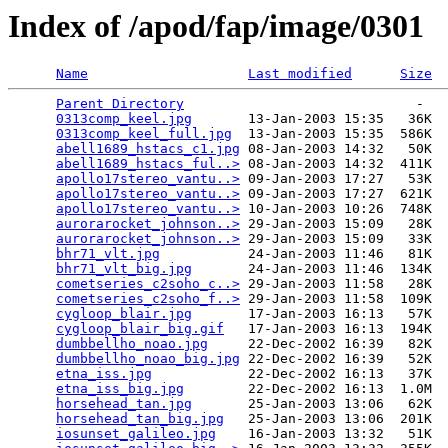
Index of /apod/fap/image/0301
Name
Last modified
Size
Parent Directory
                             -   

0313comp_keel.jpg
       13-Jan-2003 15:35   36K  

0313comp_keel_full.jpg
  13-Jan-2003 15:35  586K  

abell1689_hstacs_c1.jpg
 08-Jan-2003 14:32   50K  

abell1689_hstacs_ful..>
 08-Jan-2003 14:32  411K  

apollo17stereo_vantu..>
 09-Jan-2003 17:27   53K  

apollo17stereo_vantu..>
 09-Jan-2003 17:27  621K  

apollo17stereo_vantu..>
 10-Jan-2003 10:26  748K  

aurorarocket_johnson..>
 29-Jan-2003 15:09   28K  

aurorarocket_johnson..>
 29-Jan-2003 15:09   33K  

bhr71_vlt.jpg
           24-Jan-2003 11:46   81K  

bhr71_vlt_big.jpg
       24-Jan-2003 11:46  134K  

cometseries_c2soho_c..>
 29-Jan-2003 11:58   28K  

cometseries_c2soho_f..>
 29-Jan-2003 11:58  109K  

cygloop_blair.jpg
       17-Jan-2003 16:13   57K  

cygloop_blair_big.gif
   17-Jan-2003 16:13  194K  

dumbbellho_noao.jpg
     22-Dec-2002 16:39   82K  

dumbbellho_noao_big.jpg
 22-Dec-2002 16:39   52K  

etna_iss.jpg
            22-Dec-2002 16:13   37K  

etna_iss_big.jpg
        22-Dec-2002 16:13  1.0M  

horsehead_tan.jpg
       25-Jan-2003 13:06   62K  

horsehead_tan_big.jpg
   25-Jan-2003 13:06  201K  

iosunset_galileo.jpg
    16-Jan-2003 13:32   51K  
